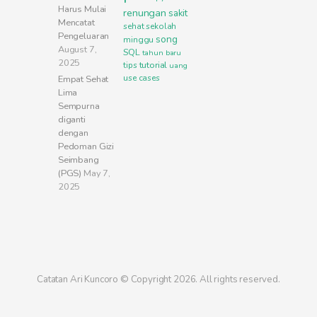
Harus Mulai
renungan
sakit
Mencatat
sehat
sekolah
Pengeluaran
song
minggu
August 7,
SQL
tahun baru
2025
tutorial
tips
uang
use cases
Empat Sehat
Lima
Sempurna
diganti
dengan
Pedoman Gizi
Seimbang
(PGS)
May 7,
2025
Catatan Ari Kuncoro © Copyright 2026. All rights reserved.