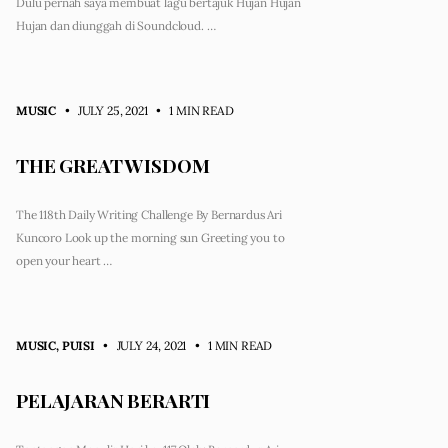
Dulu pernah saya membuat lagu bertajuk Hujan Hujan
Hujan dan diunggah di Soundcloud. …
MUSIC
• JULY 25, 2021
•
1 MIN READ
THE GREAT WISDOM
The 118th Daily Writing Challenge By Bernardus Ari
Kuncoro Look up the morning sun Greeting you to
open your heart …
MUSIC
,
PUISI
• JULY 24, 2021
•
1 MIN READ
PELAJARAN BERARTI