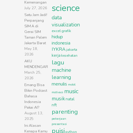
Kemenangan
science
July 27, 2026
Satu Jam Jadi!
data
Perpanjang
visualization
SIM A di
excel
grafik
Gerai SIM
hidup
Taman Palem
indonesia
Jakarta Barat
May 18,
IYKRA
jakarta
2026
kerja
kesehatan
lagu
AKU
MENDENGAR
machine
March 25,
learning
2026
menulis
Emang Bisa
mobil
music
Bikin Podcast
motivasi
Bahasa
musik
natal
Indonesia
nft
Pakai AI?
parenting
August 13,
2025
pekerjaan
presentasi
Ini Alasan
puisi
Kenapa Kamu
python