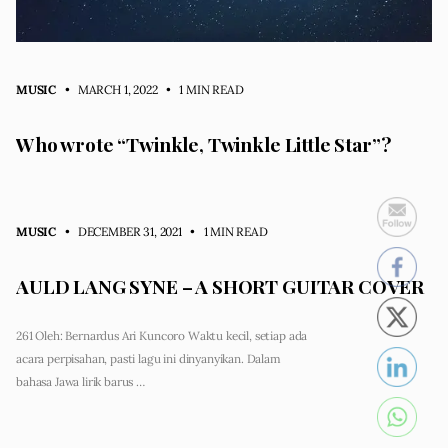
MUSIC
• MARCH 1, 2022
•
1 MIN READ
Who wrote “Twinkle, Twinkle Little Star”?
MUSIC
• DECEMBER 31, 2021
•
1 MIN READ
AULD LANG SYNE – A SHORT GUITAR COVER
261 Oleh: Bernardus Ari Kuncoro Waktu kecil, setiap ada
acara perpisahan, pasti lagu ini dinyanyikan. Dalam
bahasa Jawa lirik barus …