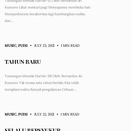
Tantangan Menulis Hari ke-117 Oleh: Bernardus Ari
Kuncoro Lihat mentari pagi Menyapamu membuka hati
Menyambutmu beraktivitas lagi Sambungkan realita
dan …
MUSIC
,
PUISI
• JULY 23, 2021
•
1 MIN READ
TAHUN BARU
Tantangan Menulis Hari ke-116 Oleh: Bernardus Ari
Kuncoro Tak terasa satu tahun berlalu Kita telah
menjalani waktu Banyak pengalaman Cobaan …
MUSIC
,
PUISI
• JULY 22, 2021
•
1 MIN READ
SELALU BERSYUKUR