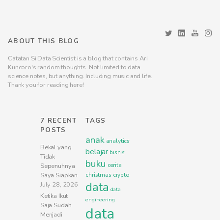
ABOUT THIS BLOG
Catatan Si Data Scientist is a blog that contains Ari
Kuncoro's random thoughts. Not limited to data
science notes, but anything. Including music and life.
Thank you for reading here!
7 RECENT
TAGS
POSTS
anak
analytics
Bekal yang
belajar
bisnis
Tidak
buku
cerita
Sepenuhnya
Saya Siapkan
christmas
crypto
data
July 28, 2026
data
Ketika Ikut
engineering
Saja Sudah
data
Menjadi