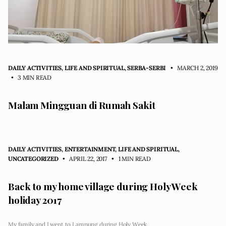
DAILY ACTIVITIES
,
LIFE AND SPIRITUAL
,
SERBA-SERBI
• MARCH 2, 2019
•
3 MIN READ
Malam Mingguan di Rumah Sakit
DAILY ACTIVITIES
,
ENTERTAINMENT
,
LIFE AND SPIRITUAL
,
UNCATEGORIZED
• APRIL 22, 2017
•
1 MIN READ
Back to my home village during Holy Week
holiday 2017
My family and I went to Lampung during Holy Week