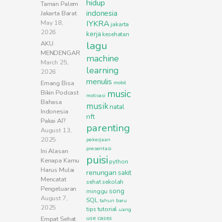
hidup
Taman Palem
indonesia
Jakarta Barat
May 18,
IYKRA
jakarta
2026
kerja
kesehatan
lagu
AKU
MENDENGAR
machine
March 25,
learning
2026
menulis
Emang Bisa
mobil
music
Bikin Podcast
motivasi
Bahasa
musik
natal
Indonesia
nft
Pakai AI?
parenting
August 13,
2025
pekerjaan
presentasi
Ini Alasan
puisi
Kenapa Kamu
python
Harus Mulai
renungan
sakit
Mencatat
sehat
sekolah
Pengeluaran
song
minggu
August 7,
SQL
tahun baru
2025
tutorial
tips
uang
use cases
Empat Sehat