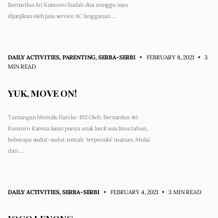
Bernardus Ari Kuncoro Sudah dua minggu saya
dijanjikan oleh jasa service AC langganan …
DAILY ACTIVITIES
,
PARENTING
,
SERBA-SERBI
• FEBRUARY 8, 2021
•
3
MIN READ
YUK, MOVE ON!
Tantangan Menulis Hari ke-192 Oleh: Bernardus Ari
Kuncoro Karena kami punya anak kecil usia lima tahun,
beberapa sudut-sudut rumah ‘terpenuhi’ mainan. Mulai
dari …
DAILY ACTIVITIES
,
SERBA-SERBI
• FEBRUARY 4, 2021
•
3 MIN READ