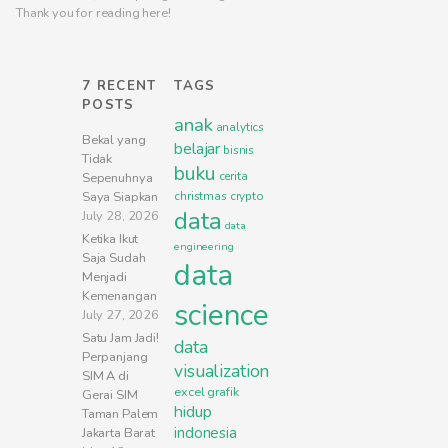
Thank you for reading here!
7 RECENT
TAGS
POSTS
anak
analytics
Bekal yang
belajar
bisnis
Tidak
buku
cerita
Sepenuhnya
Saya Siapkan
christmas
crypto
data
July 28, 2026
data
Ketika Ikut
engineering
Saja Sudah
data
Menjadi
Kemenangan
science
July 27, 2026
Satu Jam Jadi!
data
Perpanjang
visualization
SIM A di
excel
grafik
Gerai SIM
hidup
Taman Palem
indonesia
Jakarta Barat