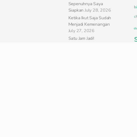
Sepenuhnya Saya
bi
Siapkan
July 28, 2026
c
Ketika Ikut Saja Sudah
Menjadi Kemenangan
d
July 27, 2026
Satu Jam Jadi!
Perpanjang SIM A di
v
Gerai SIM Taman Palem
gr
Jakarta Barat
May 18,
I
2026
k
AKU MENDENGAR
m
March 25, 2026
m
Emang Bisa Bikin
m
Podcast Bahasa
Indonesia Pakai AI?
p
August 13, 2025
pr
Ini Alasan Kenapa
r
Kamu Harus Mulai
s
Mencatat Pengeluaran
t
August 7, 2025
u