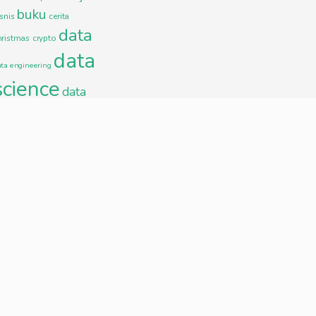
buku
snis
cerita
data
hristmas
crypto
data
ata engineering
science
data
isualization
excel
hidup
indonesia
afik
YKRA
kerja
jakarta
lagu
esehatan
achine learning
enulis
mobil
motivasi
usic
musik
natal
nft
arenting
pekerjaan
puisi
python
esentasi
enungan
sakit
sehat
song
SQL
ekolah minggu
tutorial
tips
ahun baru
uang
se cases