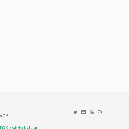
TAGS
nak
belajar
analytics