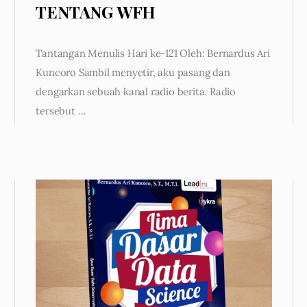
TENTANG WFH
Tantangan Menulis Hari ke-121 Oleh: Bernardus Ari
Kuncoro Sambil menyetir, aku pasang dan
dengarkan sebuah kanal radio berita. Radio
tersebut …