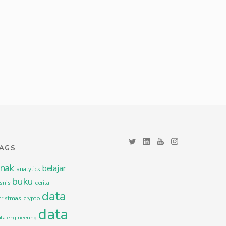
TAGS
nak
belajar
analytics
buku
snis
cerita
data
hristmas
crypto
data
ata engineering