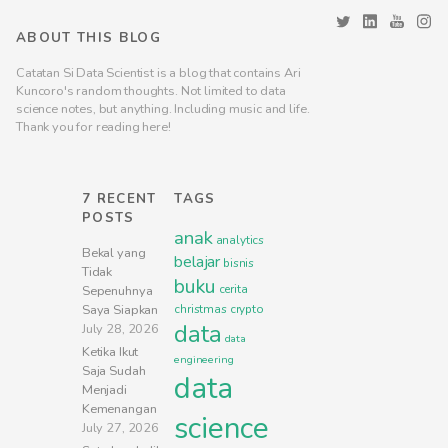
ABOUT THIS BLOG
Catatan Si Data Scientist is a blog that contains Ari
Kuncoro's random thoughts. Not limited to data
science notes, but anything. Including music and life.
Thank you for reading here!
7 RECENT
TAGS
POSTS
anak
analytics
Bekal yang
belajar
bisnis
Tidak
buku
cerita
Sepenuhnya
Saya Siapkan
christmas
crypto
data
July 28, 2026
data
Ketika Ikut
engineering
Saja Sudah
data
Menjadi
Kemenangan
science
July 27, 2026