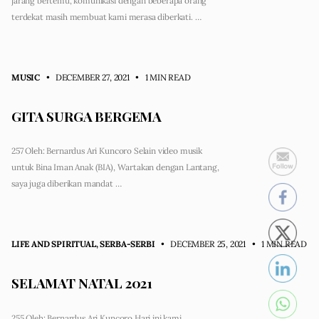
jarang bertemu, komunikasi dengan beberapa orang
terdekat masih membuat kami merasa diberkati. …
MUSIC
• DECEMBER 27, 2021
•
1 MIN READ
GITA SURGA BERGEMA
257 Oleh: Bernardus Ari Kuncoro Selain video musik
untuk Bina Iman Anak (BIA), Wartakan dengan Lantang,
saya juga diberikan mandat …
LIFE AND SPIRITUAL
,
SERBA-SERBI
• DECEMBER 25, 2021
•
1 MIN READ
SELAMAT NATAL 2021
255 Oleh: Bernardus Ari Kuncoro Hari ini kami