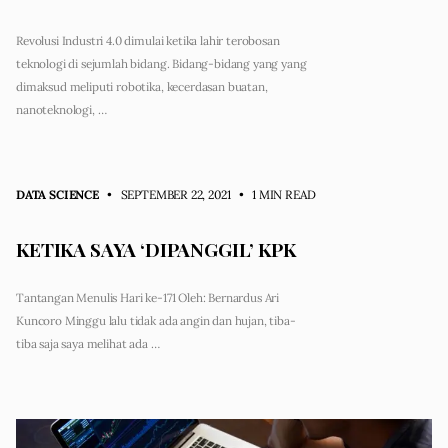
Revolusi Industri 4.0 dimulai ketika lahir terobosan
teknologi di sejumlah bidang. Bidang-bidang yang yang
dimaksud meliputi robotika, kecerdasan buatan,
nanoteknologi, …
DATA SCIENCE
• SEPTEMBER 22, 2021
•
1 MIN READ
KETIKA SAYA ‘DIPANGGIL’ KPK
Tantangan Menulis Hari ke-171 Oleh: Bernardus Ari
Kuncoro Minggu lalu tidak ada angin dan hujan, tiba-
tiba saja saya melihat ada …