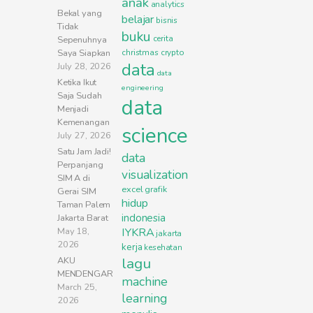
anak
analytics
Bekal yang
belajar
bisnis
Tidak
buku
cerita
Sepenuhnya
Saya Siapkan
christmas
crypto
data
July 28, 2026
data
Ketika Ikut
engineering
Saja Sudah
data
Menjadi
Kemenangan
science
July 27, 2026
Satu Jam Jadi!
data
Perpanjang
visualization
SIM A di
excel
grafik
Gerai SIM
hidup
Taman Palem
indonesia
Jakarta Barat
May 18,
IYKRA
jakarta
2026
kerja
kesehatan
lagu
AKU
MENDENGAR
machine
March 25,
learning
2026