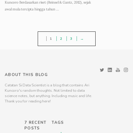
Kuncoro Berdasarkan riset (Reinsel & Gantz, 2012), sejak
awal mula tercipta hingga tahun …
1
2
3
→
ABOUT THIS BLOG
Catatan Si Data Scientist is a blog that contains Ari
Kuncoro's random thoughts. Not limited to data
science notes, but anything. Including music and life.
Thank you for reading here!
7 RECENT
TAGS
POSTS