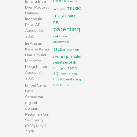
menulis
Emang Bisa
mobil
music
Bikin Podcast
motivasi
Bahasa
musik
natal
Indonesia
nft
Pakai AI?
parenting
August 13,
2025
pekerjaan
presentasi
Ini Alasan
puisi
Kenapa Kamu
python
Harus Mulai
renungan
sakit
Mencatat
sehat
sekolah
Pengeluaran
song
minggu
August 7,
SQL
tahun baru
2025
tutorial
tips
uang
use cases
Empat Sehat
Lima
Sempurna
diganti
dengan
Pedoman Gizi
Seimbang
(PGS)
May 7,
2025