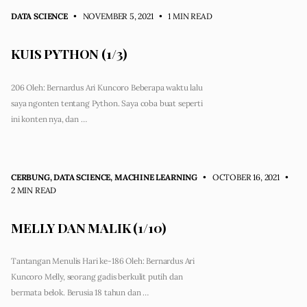
DATA SCIENCE
• NOVEMBER 5, 2021
•
1 MIN READ
KUIS PYTHON (1/3)
206 Oleh: Bernardus Ari Kuncoro Beberapa waktu lalu
saya ngonten tentang Python. Saya coba buat seperti
ini konten nya, dan …
CERBUNG
,
DATA SCIENCE
,
MACHINE LEARNING
• OCTOBER 16, 2021
•
2 MIN READ
MELLY DAN MALIK (1/10)
Tantangan Menulis Hari ke-186 Oleh: Bernardus Ari
Kuncoro Melly, seorang gadis berkulit putih dan
bermata belok. Berusia 18 tahun dan …