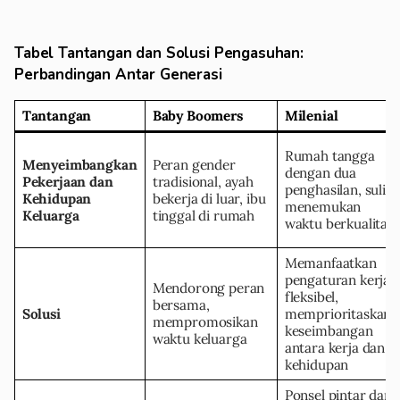
Tabel Tantangan dan Solusi Pengasuhan:
Perbandingan Antar Generasi
Tantangan
Baby Boomers
Milenial
Rumah tangga
Menyeimbangkan
Peran gender
dengan dua
Pekerjaan dan
tradisional, ayah
penghasilan, sulit
Kehidupan
bekerja di luar, ibu
menemukan
Keluarga
tinggal di rumah
waktu berkualitas
Memanfaatkan
pengaturan kerja
Mendorong peran
fleksibel,
bersama,
Solusi
memprioritaskan
mempromosikan
keseimbangan
waktu keluarga
antara kerja dan
kehidupan
Ponsel pintar dan