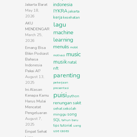
indonesia
Jakarta Barat
May 18,
IYKRA
jakarta
2026
kerja
kesehatan
lagu
AKU
MENDENGAR
machine
March 25,
learning
2026
menulis
Emang Bisa
mobil
music
Bikin Podcast
motivasi
Bahasa
musik
natal
Indonesia
nft
Pakai AI?
parenting
August 13,
2025
pekerjaan
presentasi
Ini Alasan
puisi
Kenapa Kamu
python
Harus Mulai
renungan
sakit
Mencatat
sehat
sekolah
Pengeluaran
song
minggu
August 7,
SQL
tahun baru
2025
tutorial
tips
uang
use cases
Empat Sehat