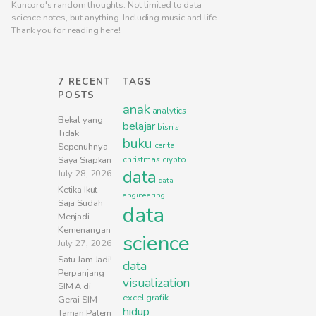
Kuncoro's random thoughts. Not limited to data
science notes, but anything. Including music and life.
Thank you for reading here!
7 RECENT
TAGS
POSTS
anak
analytics
Bekal yang
belajar
bisnis
Tidak
buku
cerita
Sepenuhnya
Saya Siapkan
christmas
crypto
data
July 28, 2026
data
Ketika Ikut
engineering
Saja Sudah
data
Menjadi
Kemenangan
science
July 27, 2026
Satu Jam Jadi!
data
Perpanjang
visualization
SIM A di
excel
grafik
Gerai SIM
hidup
Taman Palem