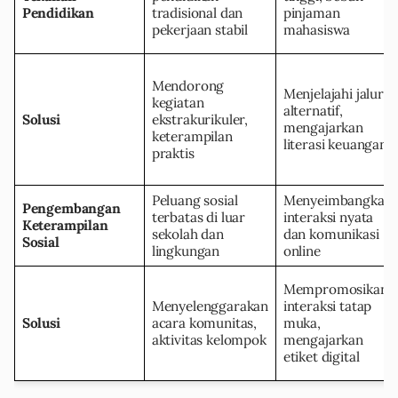
Pendidikan
tradisional dan
pinjaman
pekerjaan stabil
mahasiswa
Mendorong
Menjelajahi jalur
kegiatan
alternatif,
Solusi
ekstrakurikuler,
mengajarkan
keterampilan
literasi keuangan
praktis
Peluang sosial
Menyeimbangkan
Pengembangan
terbatas di luar
interaksi nyata
Keterampilan
sekolah dan
dan komunikasi
Sosial
lingkungan
online
Mempromosikan
Menyelenggarakan
interaksi tatap
Solusi
acara komunitas,
muka,
aktivitas kelompok
mengajarkan
etiket digital