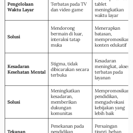
Pengelolaan
Terbatas pada TV
tablet
Waktu Layar
dan video game
meningkatkan
waktu layar
Mendorong
Menerapkan
bermain di luar,
batasan,
Solusi
interaksi tatap
mempromosikan
muka
konten edukatif
Kesadaran
Stigma, tidak
Kesadaran
meningkat, akses
dibicarakan secara
Kesehatan Mental
terbatas pada
terbuka
layanan
Meningkatkan
Mempromosikan
kesadaran,
pendidikan,
Solusi
memberikan
mengadvokasi
dukungan
kebijakan yang
komunitas
lebih baik
Penekanan pada
Persaingan
Tekanan
pendidikan
tinggi, beban