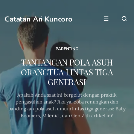
Catatan Ari Kuncoro
☰
PARENTING
TANTANGAN POLA ASUH
ORANGTUA LINTAS TIGA
GENERASI
Apakah Anda saat ini bergelut dengan praktik
pengasuhan anak? Jika ya, coba renungkan dan
bandingkan pola asuh umum lintas tiga generasi: Baby
Boomers, Milenial, dan Gen Z di artikel ini!