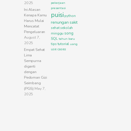
2025
pekerjaan
presentasi
Ini Alasan
puisi
Kenapa Kamu
python
Harus Mulai
renungan
sakit
Mencatat
sehat
sekolah
Pengeluaran
song
minggu
August 7,
SQL
tahun baru
2025
tutorial
tips
uang
use cases
Empat Sehat
Lima
Sempurna
diganti
dengan
Pedoman Gizi
Seimbang
(PGS)
May 7,
2025