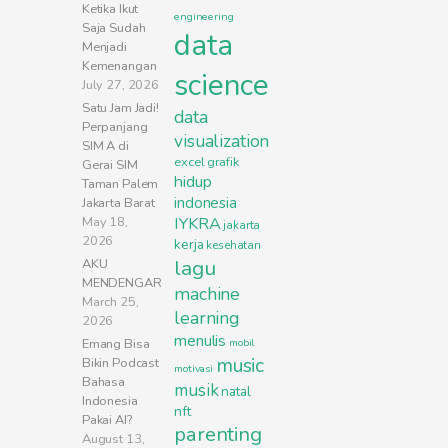
Ketika Ikut
engineering
Saja Sudah
data
Menjadi
Kemenangan
science
July 27, 2026
Satu Jam Jadi!
data
Perpanjang
visualization
SIM A di
excel
grafik
Gerai SIM
hidup
Taman Palem
indonesia
Jakarta Barat
May 18,
IYKRA
jakarta
2026
kerja
kesehatan
lagu
AKU
MENDENGAR
machine
March 25,
learning
2026
menulis
Emang Bisa
mobil
music
Bikin Podcast
motivasi
Bahasa
musik
natal
Indonesia
nft
Pakai AI?
parenting
August 13,