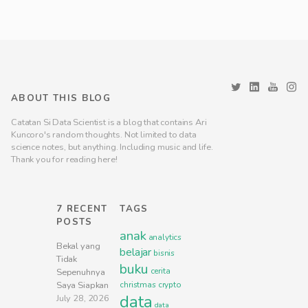
ABOUT THIS BLOG
Catatan Si Data Scientist is a blog that contains Ari
Kuncoro's random thoughts. Not limited to data
science notes, but anything. Including music and life.
Thank you for reading here!
7 RECENT
TAGS
POSTS
anak
analytics
Bekal yang
belajar
bisnis
Tidak
buku
cerita
Sepenuhnya
Saya Siapkan
christmas
crypto
data
July 28, 2026
data