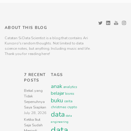
ABOUT THIS BLOG
Catatan Si Data Scientist is a blog that contains Ari
Kuncoro's random thoughts. Not limited to data
science notes, but anything. Including music and life.
Thank you for reading here!
7 RECENT
TAGS
POSTS
anak
analytics
Bekal yang
belajar
bisnis
Tidak
buku
cerita
Sepenuhnya
Saya Siapkan
christmas
crypto
data
July 28, 2026
data
Ketika Ikut
engineering
Saja Sudah
data
Menjadi