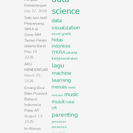
Kemenangan
science
July 27, 2026
Satu Jam Jadi!
data
Perpanjang
visualization
SIM A di
excel
grafik
Gerai SIM
hidup
Taman Palem
indonesia
Jakarta Barat
May 18,
IYKRA
jakarta
2026
kerja
kesehatan
lagu
AKU
MENDENGAR
machine
March 25,
learning
2026
menulis
Emang Bisa
mobil
music
Bikin Podcast
motivasi
Bahasa
musik
natal
Indonesia
nft
Pakai AI?
parenting
August 13,
2025
pekerjaan
presentasi
Ini Alasan