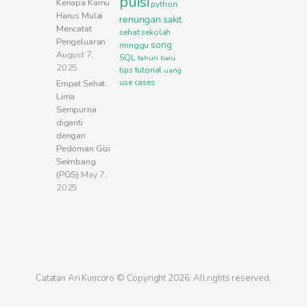
puisi
Kenapa Kamu
python
Harus Mulai
renungan
sakit
Mencatat
sehat
sekolah
Pengeluaran
song
minggu
August 7,
SQL
tahun baru
2025
tutorial
tips
uang
use cases
Empat Sehat
Lima
Sempurna
diganti
dengan
Pedoman Gizi
Seimbang
(PGS)
May 7,
2025
Catatan Ari Kuncoro © Copyright 2026. All rights reserved.