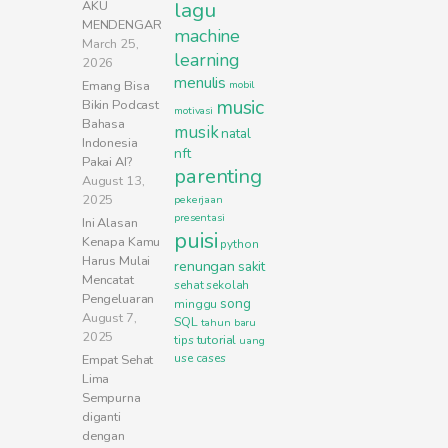
lagu
AKU
MENDENGAR
machine
March 25,
learning
2026
menulis
Emang Bisa
mobil
music
Bikin Podcast
motivasi
Bahasa
musik
natal
Indonesia
nft
Pakai AI?
parenting
August 13,
2025
pekerjaan
presentasi
Ini Alasan
puisi
Kenapa Kamu
python
Harus Mulai
renungan
sakit
Mencatat
sehat
sekolah
Pengeluaran
song
minggu
August 7,
SQL
tahun baru
2025
tutorial
tips
uang
use cases
Empat Sehat
Lima
Sempurna
diganti
dengan