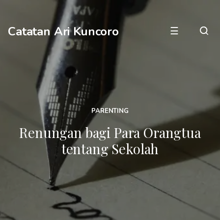
Catatan Ari Kuncoro
☰
PARENTING
Renungan bagi Para Orangtua
tentang Sekolah