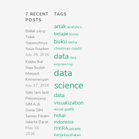
7 RECENT
TAGS
POSTS
anak
analytics
Bekal yang
belajar
bisnis
Tidak
buku
cerita
Sepenuhnya
Saya Siapkan
christmas
crypto
data
July 28, 2026
data
Ketika Ikut
engineering
Saja Sudah
data
Menjadi
Kemenangan
science
July 27, 2026
Satu Jam Jadi!
data
Perpanjang
visualization
SIM A di
excel
grafik
Gerai SIM
hidup
Taman Palem
indonesia
Jakarta Barat
May 18,
IYKRA
jakarta
2026
kerja
kesehatan