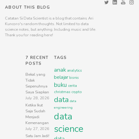
ABOUT THIS BLOG
Catatan Si Data Scientist is a blog that contains Ari
Kuncoro's random thoughts. Not limited to data
science notes, but anything. Including music and life.
Thank you for reading here!
7 RECENT
TAGS
POSTS
anak
analytics
Bekal yang
belajar
bisnis
Tidak
buku
cerita
Sepenuhnya
Saya Siapkan
christmas
crypto
data
July 28, 2026
data
Ketika Ikut
engineering
Saja Sudah
data
Menjadi
Kemenangan
science
July 27, 2026
Satu Jam Jadi!
data