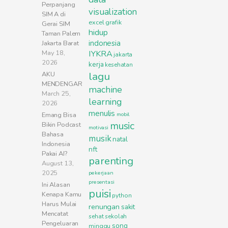
Perpanjang
visualization
SIM A di
excel
grafik
Gerai SIM
hidup
Taman Palem
indonesia
Jakarta Barat
May 18,
IYKRA
jakarta
2026
kerja
kesehatan
lagu
AKU
MENDENGAR
machine
March 25,
learning
2026
menulis
Emang Bisa
mobil
music
Bikin Podcast
motivasi
Bahasa
musik
natal
Indonesia
nft
Pakai AI?
parenting
August 13,
2025
pekerjaan
presentasi
Ini Alasan
puisi
Kenapa Kamu
python
Harus Mulai
renungan
sakit
Mencatat
sehat
sekolah
Pengeluaran
song
minggu