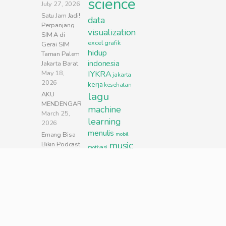
science
July 27, 2026
Satu Jam Jadi!
data
Perpanjang
visualization
SIM A di
excel
grafik
Gerai SIM
hidup
Taman Palem
indonesia
Jakarta Barat
May 18,
IYKRA
jakarta
2026
kerja
kesehatan
lagu
AKU
MENDENGAR
machine
March 25,
learning
2026
menulis
Emang Bisa
mobil
music
Bikin Podcast
motivasi
Bahasa
musik
natal
Indonesia
nft
Pakai AI?
parenting
August 13,
2025
pekerjaan
presentasi
Ini Alasan
puisi
Kenapa Kamu
python
Harus Mulai
renungan
sakit