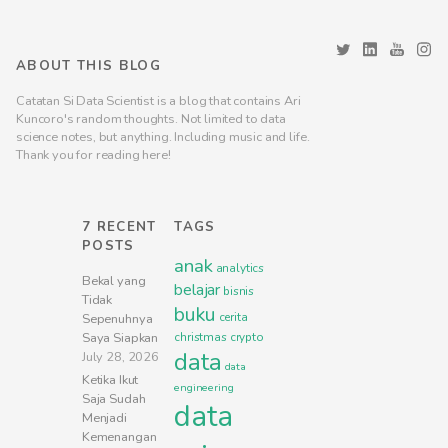
ABOUT THIS BLOG
Catatan Si Data Scientist is a blog that contains Ari
Kuncoro's random thoughts. Not limited to data
science notes, but anything. Including music and life.
Thank you for reading here!
7 RECENT
TAGS
POSTS
anak
analytics
Bekal yang
belajar
bisnis
Tidak
buku
cerita
Sepenuhnya
Saya Siapkan
christmas
crypto
data
July 28, 2026
data
Ketika Ikut
engineering
Saja Sudah
data
Menjadi
Kemenangan