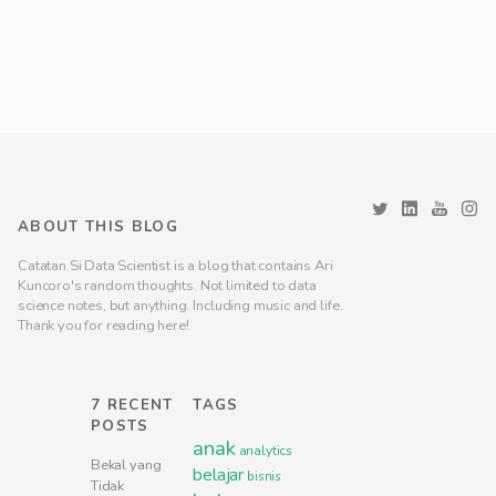
ABOUT THIS BLOG
Catatan Si Data Scientist is a blog that contains Ari
Kuncoro's random thoughts. Not limited to data
science notes, but anything. Including music and life.
Thank you for reading here!
7 RECENT
TAGS
POSTS
anak
analytics
Bekal yang
belajar
bisnis
Tidak