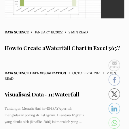
DATA SCIENCE
• JANUARY 18, 2022
•
2 MIN READ
How to Create a Waterfall Chart in Excel 365?
DATA SCIENCE
,
DATA VISUALIZATION
• OCTOBER 14, 2021
•
2 MIN
READ
Visualisasi Data #11: Waterfall
Tantangan Menulis Hari ke-184 SAYA pernah
mengadakan polling di Instagram. Di antara 12 grafik
yang ditulis oleh (Knaflic, 2016) ini manakah yang …