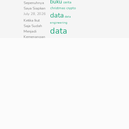
buku
cerita
Sepenuhnya
Saya Siapkan
christmas
crypto
data
July 28, 2026
data
Ketika Ikut
engineering
Saja Sudah
data
Menjadi
Kemenangan
science
July 27, 2026
Satu Jam Jadi!
data
Perpanjang
visualization
SIM A di
excel
grafik
Gerai SIM
hidup
Taman Palem
indonesia
Jakarta Barat
May 18,
IYKRA
jakarta
2026
kerja
kesehatan
lagu
AKU
MENDENGAR
machine
March 25,
learning
2026
menulis
Emang Bisa
mobil
music
Bikin Podcast
motivasi
Bahasa