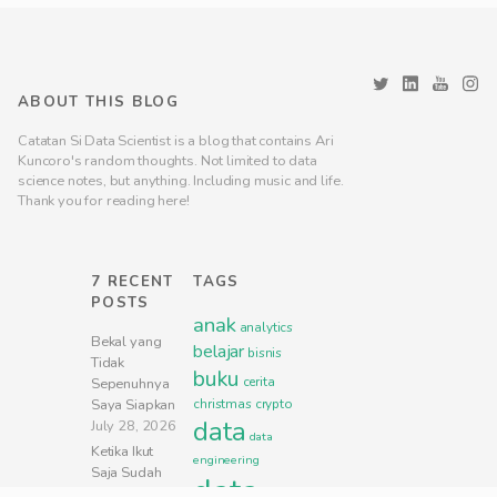
ABOUT THIS BLOG
Catatan Si Data Scientist is a blog that contains Ari
Kuncoro's random thoughts. Not limited to data
science notes, but anything. Including music and life.
Thank you for reading here!
7 RECENT
TAGS
POSTS
anak
analytics
Bekal yang
belajar
bisnis
Tidak
buku
cerita
Sepenuhnya
Saya Siapkan
christmas
crypto
data
July 28, 2026
data
Ketika Ikut
engineering
Saja Sudah
data
Menjadi